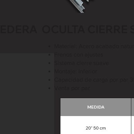
EDERA OCULTA CIERRE 
Material: Acero acabado natur
Frenos con ajustes
Sistema cierre suave
Montaje: Inferior
Capacidad de carga por par 3
Venta por par
MEDIDA
20" 50 cm