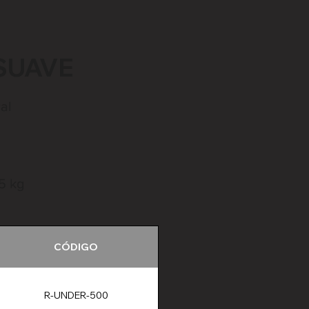
SUAVE
al
5 kg
CÓDIGO
R-UNDER-500