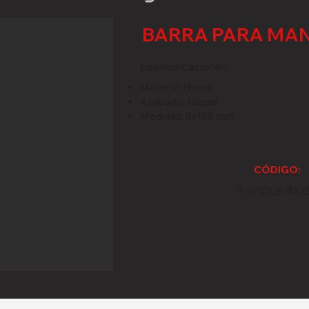
BARRA PARA MA
Especificaciones:
Material: Hierro
Acabado: Níquel
Medidas: 8x150 mm
CÓDIGO:
R-SPIDLE-8X1